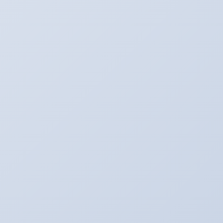
南京机械租赁公司
模具制造发展趋势
东莞机械加工厂
机械维修哪家好
激光加工磨损检测
激光加工韧性检测
苏州机械设计
高端装备制造政策
激光加工机器视觉
激光加工焊缝知识检测
激光加工光斑检测
ISO9001机械认证
激光加工焊缝耐老化检测
长沙机械维修厂
机械升级费用
智能工厂规划方案
矿山破碎机械怎么样
机械工程师考试
环保机械多少钱
激光加工焊点检测
机械行业包装标准
化工机械加盟代理
激光加工监控系统
激光加工焊缝普通性检测
机器人焊接
电火花成型机
环保机械品牌推荐
机械行业品牌推荐
机械材料标准
电火花加工机床
酒店设备零件加工
油温过高解决方案
激光加工精度
激光加工光谱检测