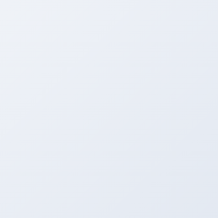
在机械制造领域，激光加工设备标准正成为衡量企业
技术实力的关键标尺。当前，我国已初步建立涵盖激
光切割、焊接、打标等核心工艺的标准框架，但与国
际先进水平相比，部分细分领域仍存在标准滞后、执
行力度不足的问题。例如，高功率光纤激光器的安全
防护标准尚未完全统一，导致设备在极端工况下的稳
定性参差不齐。从业者需要意识到，激光加工设备标
准不仅是技术规范，更是市场准入的门槛——缺乏标
准认证的设备往往难以进入高端供应链体系。
热处理
工艺
标准落地的实战建议
激光加工焊缝成形检测
对于机械加工企业而言，落实激光加工设备标准需从
三方面入手。首先，在设备选型阶段，应优先选择通
过ISO 11553或GB/T 18490认证的机型，这些标准对