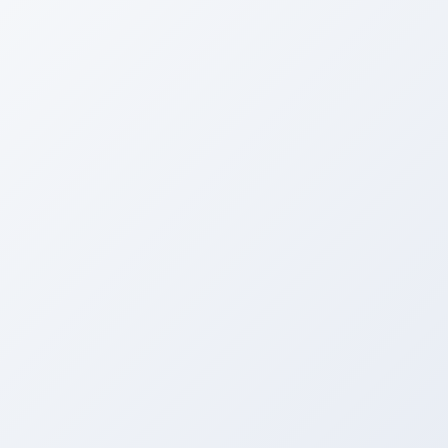
深圳市深
首页
机械设备销售
机械设备维修
机械零配
控创自控
件
数控机床
工程机械
农业机械
食品机械
机
☰
械自动化
机械行业资讯
机械品牌
机械出口
科技有限
贸易
机械安全规范
公司
首页
>
机械出口贸易
>
机械加工工艺流程
机械加工工艺流程 - 南京机械维修公司
| 深圳市深控创自控科技有限公司
发布日期：2024-12-18 18:10:33
标准体系的现状与挑战