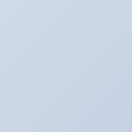
友情链接
天津市河北区环宇养老院
夏县魏巍铜工艺研究所
深圳市龙泽保温耐火材料有限公司
泰安市梦春商贸有限公司
莫斯科孕
考驾照
Ai科普CC
曲阳县艺神园林雕塑有限公司
神州健康美食网
扬州祥帆重工科技有限公司
长沙市岳麓区乐龙琴行
嘉兴裕敏压缩机械科技有限公司
重庆天德信息技术有限公司
智能变焦镜
昊龙房产
燃气设备
废品资源网
电气有限公司
搜够网
云虹农业发展文山有限公司
河南骏枫科技有限公司
金属材料网
天成半导体
求医问药网
养生学习网
河南众聚达新型建材有限公司荥阳分公司
龙之传奇官方网站
济南诚信耐火材料有限公司