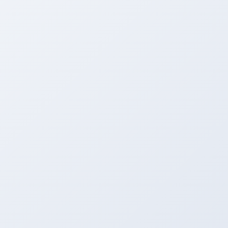
挖掘机，还是小型混凝土泵车，租赁模式凭借其资金
占用少、设备更新快、维护成本低等优势，深受施工
方青睐。深圳机械租赁市场经过多年发展，已形成一
套成熟的运作体系，但新手入行仍需摸清门道。
租赁前必做的功课
选择深圳机械租赁服务时，首先要明确工程需求。不
同项目对设备的吨位、臂长、动力要求差异巨大，盲
目追求大设备只会增加成本。建议提前列出施工周
期、预计使用时长、设备进场时间表，再与租赁公司
沟通。另外，务必查验设备合格证、年检记录和操作
人员资质证，避免因手续不全导致停工。深圳对工地
安全监管严格，无证设备一旦被查，罚款远超租金。
成都机械维修