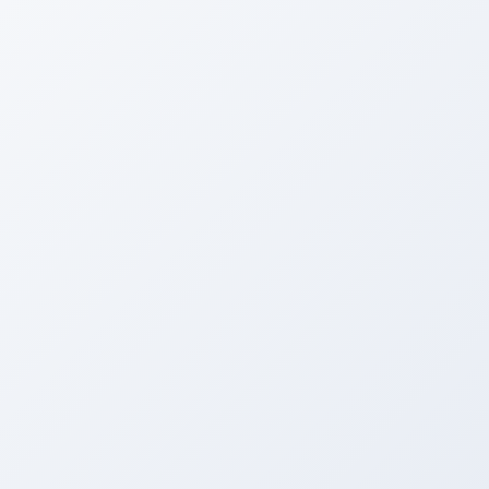
深圳市深
首页
机械设备销售
机械设备维修
机械零配
控创自控
件
数控机床
工程机械
农业机械
食品机械
机
☰
械自动化
机械行业资讯
机械品牌
机械出口
科技有限
贸易
机械安全规范
公司
首页
>
机械零配件
>
机械软件正版化
机械软件正版化 - 蜗轮蜗杆 | 深圳市深
控创自控科技有限公司
发布日期：2025-08-06 15:15:43
在深圳这座高楼林立、工地遍布的城市，机械租赁早
已成为建筑行业不可或缺的一环。无论是大型塔吊、