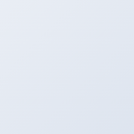
合同条款里的关键细节
签租赁合同是门学问。很多纠纷都源于“磨损标准”和
“维修责任”界定不清。正规深圳机械租赁公司会明确
列出正常磨损范围，比如轮胎老化、液压油自然消耗
等由出租方承担；而因操作不当导致的损坏则由承租
方负责。建议在合同附件里附上设备现状照片或视
频，双方签字确认。此外，要约定好运输费、进出场
费、延时费的计算方式，防止结算时出现“隐形消
费”。
机械行业标准查询
日常使用中的省钱妙招
长期租用设备时，保养得当能省下不少钱。比如挖掘
机每天下班前清理履带上的泥沙，塔吊定期润滑关键
部件，这些简单维护能延长设备寿命，避免因小故障