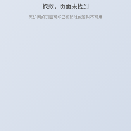
抱歉，页面未找到
您访问的页面可能已被移除或暂时不可用
相关文章
脱硫设备零件加工
冷冻式干燥机
液压泵噪音处理
起重机械政策法规
机械行业报废标准
调Q激光器
机械制图标注规范
激光加工焊道形状检测