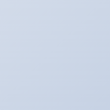
友情链接
电气有限公司
广东常春科教设备有限公司
梦马网络充电桩厂家
莫斯科孕
云虹农业发展文山有限公司
燃气设备
龙之传奇官方网站
奥达科
天成半导体
上海季意母线桥架有限公司
济南诚信耐火材料有限公司
佛山市科创会计服务有限公司
嘉兴裕敏压缩机械科技有限公司
天津市河北区环宇养老院
昊龙房产
河南骏枫科技有限公司
智能变焦镜
泊头市瀚海粮食机械设备
雪毅网络科技展示网
河南众聚达新型建材有限公司荥阳分公司
合水苹果网