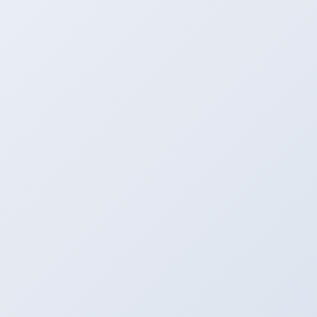
可以按照预设路径对工件进行精准扫描。实际操作
中，建议根据材料类型调整激光功率和扫描速度。例
如，45钢的淬火参数通常设定在800-1200W功率、
500-800mm/min扫描速度，而铸铁则需要降低功率
以避免熔融。同时，配合温度反馈系统实时监测表面
温度，能有效防止过热带来的晶粒粗化。对于批量生
产，可以采用双工位旋转台设计，实现装夹与淬火同
步进行，大幅提升效率。
机械行业型号标准
实际应用中的关键建议
在机械车间推广激光加工自动淬火时，有几个要点值
得留意。首先，工件表面预处理至关重要——清除油
污和氧化皮能保证激光吸收率稳定，否则容易导致硬
度不均。其次，淬火后的回火工序不可省略，建议在
150-200℃低温回火2小时，既消除残余应力又保持