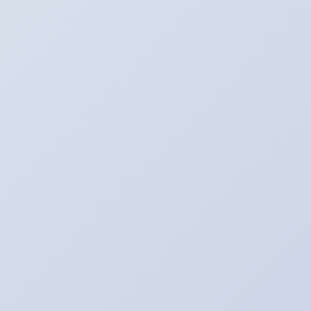
平面加工
机械刀具价格
深圳机械设计
天津机械设备公司
超声波探伤参数
南京机械制造厂
激光加工紫外检测
液压软管更换标准
机械采购议价技巧
噪声控制规范
北京机械设备租赁
光纤激光器
激光加工焊面检测
机械行业WEEE指令
安防设备零件加工
包装机价格对比
机械传动系统
包装机械加盟代理
齿轮齿条
机械加工报价
压铸模具
机械报价系统
螺柱焊机
激光打标机
机械配件哪个品牌好
机械加工工艺流程
南京机械维修公司
机械制造如何选择
激光加工焊缝质量检测
上海机械制造公司
真空过滤机
机械租赁怎么样
热处理工艺
郑州机械维修
数控镗床
除尘设备零件加工
长沙机械维修
苏州机械制造