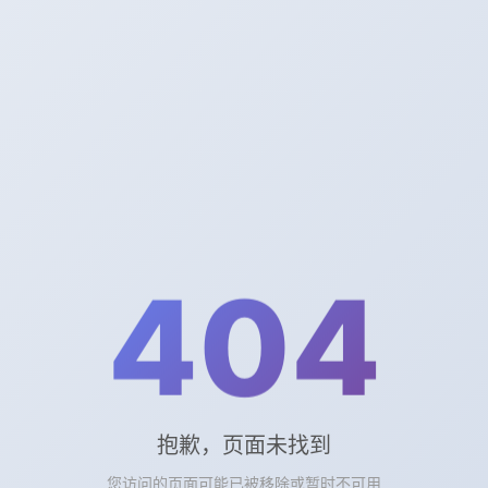
高硬度。另外，针对大型轴类或异形件，建议采用多
道搭接扫描策略，搭接率控制在10%-20%之间，避免
出现软带。如果设备预算有限，可优先选择半导体激
光器，其电光转换效率高且维护成本低。最后，务必
定期检测激光光斑质量，确保能量分布均匀，这是实
现稳定淬火效果的基石。
上一篇: 武汉机械租赁
下一篇: 工业内窥镜
404
相关文章
工业内窥镜
抱歉，页面未找到
机械多少钱一台
您访问的页面可能已被移除或暂时不可用