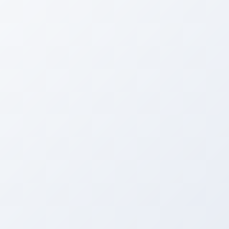
深圳市深
首页
机械设备销售
机械设备维修
机械零配
控创自控
件
数控机床
工程机械
农业机械
食品机械
机
☰
械自动化
机械行业资讯
机械品牌
机械出口
科技有限
贸易
机械安全规范
公司
首页
>
机械品牌
>
制药机械怎么样
制药机械怎么样 - 焊接设备 | 深圳市深
控创自控科技有限公司
发布日期：2026-08-07 03:37:22
智能化转型加速，重工机械迎来新赛道