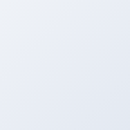
2024年，重工机械行业资讯中最为亮眼的变化莫过于
智能化技术的全面渗透。从挖掘机到起重机，再到混
凝土泵车，越来越多的设备搭载了北斗定位、5G远程
控制和AI辅助作业系统。例如，某头部企业推出的无
人驾驶矿用卡车，已在多个露天矿区实现24小时连续
作业，效率提升30%以上。对于从业者而言，关注这
些重工机械行业资讯不仅是了解趋势，更是为采购决
策提供依据。建议各位在选购新设备时，优先考虑具
备远程监控和故障预警功能的机型，这能显著降低停
机风险。
微型电机
环保政策趋严，老旧设备淘汰倒计时
液压油
更换标准
随着国家对碳排放管控的收紧，非道路移动机械的排
放标准已从国三升级至国四，部分地区甚至开始试点