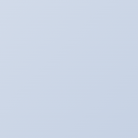
友情链接
深圳市诚福信真空科技有限公司
河南骏枫科技有限公司
乐清市瑞程电气有限公司
莫斯科孕
长沙市岳麓区乐龙琴行
雪毅网络科技展示网
天成半导体
电气有限公司
泊头市瀚海粮食机械设备
银发九九陪诊平台
宜春仁德医院
佛山市科创会计服务有限公司
河南众聚达新型建材有限公司荥阳分公司
昊龙房产
求医问药网
重庆天德信息技术有限公司
天津市河北区环宇养老院
深圳市龙泽保温耐火材料有限公司
阳妈妈餐厅
贵阳市花溪区焜瀚国学文武学校
刚速查
嘉兴裕敏压缩机械科技有限公司
梦马网络充电桩厂家
上海季意母线桥架有限公司
夏县魏巍铜工艺研究所
济南诚信耐火材料有限公司