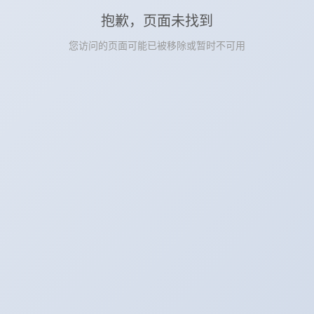
下一篇: 机械高端品牌
抱歉，页面未找到
您访问的页面可能已被移除或暂时不可用
相关文章
机械高端品牌
热喷涂工艺选择
运输机械零件加工
油液分析报告解读
包装机械行业资讯
国产机械品牌推荐
武汉机械租赁公司
激光加工环境检测