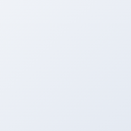
度变化以及热变形等因素的影响，传统的固定焦点方
式已难以满足高精度需求。激光加工自动调焦技术的
出现，正是为了解决这一痛点，让设备在动态工况下
也能保持最佳聚焦状态。
自动调焦的工作原理
自动调焦的核心在于实时检测焦点与工件表面的距
离，并通过伺服电机或压电陶瓷驱动镜头组快速调
整。目前主流方案有两种：一是基于电容式或激光位
移传感器的闭环反馈系统，传感器测量工件高度变化
后，控制单元立即计算补偿量，驱动聚焦镜移动；二
是利用共聚焦原理，通过分析反射光强信号判断离焦
方向，实现闭环修正。例如，在切割3mm以上碳钢
时，板材受热翘曲可达1-2mm，若依赖手动调焦，每
件产品废品率可能超过5%，而自动调焦系统能将焦点