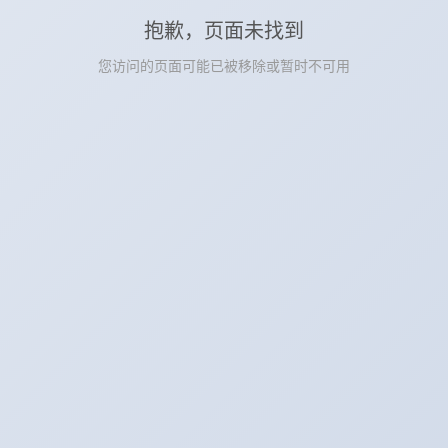
下一篇: 木工机械耐用吗
抱歉，页面未找到
您访问的页面可能已被移除或暂时不可用
相关文章
木工机械耐用吗
机械电气件价格
橡胶机械零件加工
激光加工焊缝代表性检测
激光加工相干检测
空压机冷却器清洗
二手设备
节能减排机械