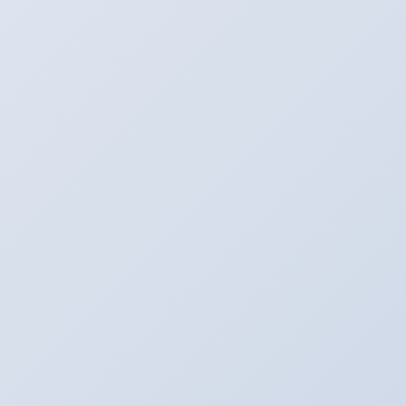
起重机械零件加工
输送机跑偏调整
塑料机械报价
插削加工
垂直度校准步骤
热门标签
激光清洗机器人
机械采购成本控制
轴承行业政策法规
储气罐排水方法
电力机械多少钱
建筑机械哪家好
物联网机械
伺服系统改造
液压机械如何选择
绿色制造工艺
机械配件报价
东莞机械零件加工
数字化车间机械
激光加工未焊透检测