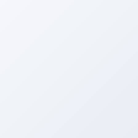
深圳市深
首页
机械设备销售
机械设备维修
机械零配
控创自控
件
数控机床
工程机械
农业机械
食品机械
机
☰
械自动化
机械行业资讯
机械品牌
机械出口
科技有限
贸易
机械安全规范
公司
首页
>
农业机械
>
设备接地规范
设备接地规范 - 小型机械价格 | 深圳市
深控创自控科技有限公司
发布日期：2025-11-04 20:54:25
在矿山行业摸爬滚打多年，选对设备就是选对利润。
矿山机械品牌排名虽然每年都有变动，但真正能扛住