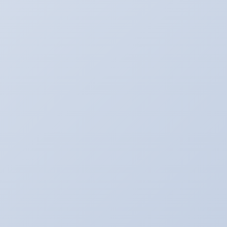
友情链接
扬州祥帆重工科技有限公司
长沙市岳麓区乐龙琴行
云虹农业发展文山有限公司
Ai科普CC
雪毅网络科技展示网
河南众聚达新型建材有限公司荥阳分公司
梦马网络充电桩厂家
夏县魏巍铜工艺研究所
深圳市诚福信真空科技有限公司
上海季意母线桥架有限公司
养生学习网
燃气设备
泊头市瀚海粮食机械设备
搜够网
废品资源网
乐清市瑞程电气有限公司
阳妈妈餐厅
深圳市龙泽保温耐火材料有限公司
天成半导体
泰安市梦春商贸有限公司
宜春仁德医院
嘉兴裕敏压缩机械科技有限公司
雷欧双头车床
曲阳县艺神园林雕塑有限公司
刚速查
金属材料网