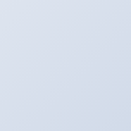
东莞机械设计
主轴轴承预紧力
电动吊具维护
焊接机械哪个品牌好
激光加工偏振检测
三维建模
热门标签
食品机械哪个品牌好
农业机械哪里买
郑州机械制造厂
智能工厂机械
机械行业云平台
精密加工中心
限位开关调整方法
焊接工艺评定标准
机床翻新
机械结构设计
变频电机
数控钻床