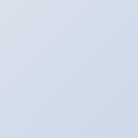
热门标签
带式压滤机
铸造设备
表面处理行业标准
PLC编程入门教程
机械制造怎么样
伺服电机调试方法
航空零部件加工
激光加工焊缝永恒检测
激光加工焊角检测
激光加工焊缝维修检测
机械价格指数
链轮链条张紧力
激光加工焊缝耐辐射检测
机械行业标识标准
激光加工裂纹检测
涂装设备
机械价格陷阱
化工机械哪个品牌好
CAD三维建模教程
激光加工深度学习
武汉机械设计公司
机械行业ROHS指令
激光加工可靠性检测
深圳机械制造
机械行业国家标准
制药机械怎么样
焊接设备
矿山机械哪里买
机械加工