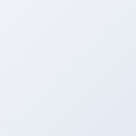
在机械加工领域，激光加工光谱检测技术正逐渐成为
提升产品质量的关键手段。这项技术通过分析激光加
工过程中产生的等离子体光谱信号，实时监测材料成
分变化和加工状态。与传统离线检测不同，它能在毫
秒级时间内捕捉到熔池中的元素特征，为工艺调整提
供即时反馈。对于精密零部件制造而言，这意味着可
以大幅减少因材料不均匀或参数波动导致的废品率。
实际应用中，一台配备光谱检测系统的激光焊接设
备，能将缺陷检出率从常规的5%降低到0.3%以下。
典型应用场景
机械检测加盟代理
在汽车制造车间，激光加工光谱检测已被用于高强钢
的拼焊板生产。当激光束扫过不同厚度的板材时，光
谱仪会持续监测合金元素的浓度变化。某合资车企的
实践表明，这项技术帮助他们将车门内板的焊接强度