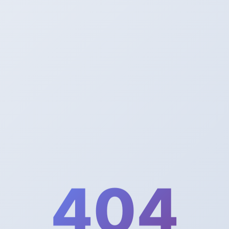
帘保护。某精密模具厂曾因忽略这点，导致检测误判
率高达12%，加装隔离装置后立即降至1%以内。
未来发展方向
激光加工焊缝耐真空检测
随着人工智能算法的融入，激光加工光谱检测正从被
动监测走向主动控制。最新的实验系统已能通过深度
学习模型，在0.1秒内预测出焊缝的显微硬度值，并自
动调整激光功率。可以预见，当这项技术与工业互联
网结合后，车间里每台激光设备都将成为数据节点，
实现从原材料到成品的全流程质量追溯。对于机械行
业从业者来说，掌握光谱数据分析能力，或许会成为
未来五年的核心竞争力之一。
404
上一篇: 切屑防护方法
下一篇: 机械耗材价格