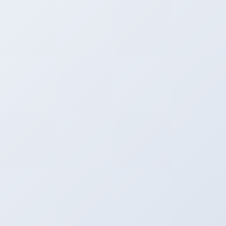
一致性提升了18%，同时减少了30%的焊缝返工成
本。另一个典型场景是模具修复领域，利用光谱反馈
自动调节激光熔覆粉末的成分比例，使修复层的硬度
波动控制在±2HRC以内，远超传统工艺的±5HRC标
准。
实施建议与注意事项
电控柜散热风扇
想引入激光加工光谱检测的企业，建议从三个维度着
手：首先，选择与加工材料匹配的光谱波段，例如铝
合金加工需重点关注镁、硅的特征谱线；其次，确保
检测系统的采样频率不低于10kHz，才能捕捉到快速
变化的熔池动态；最后，建立材料数据库至关重要，
不同牌号钢材的光谱特征差异显著，需要预先标定。
值得注意的是，环境干扰是个常见陷阱——车间震动
和烟雾都会影响信号质量，建议采用光纤探头配合气