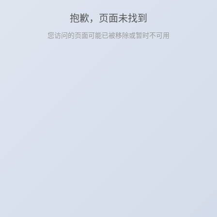
抱歉，页面未找到
相关文章
您访问的页面可能已被移除或暂时不可用
长沙机械加工厂
高频焊接机
广州机械维修公司
激光加工数字化车间
苏州机械设备
键槽配合标准
等离子焊机
激光加工焊缝数字检测