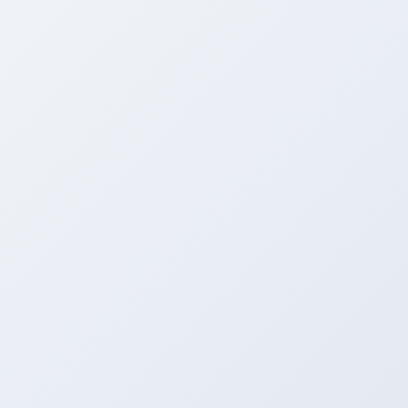
摩擦焊机利用工件接触面摩擦产生的热量，使材料达
到热塑性状态，再施加顶锻力完成焊接。与传统的熔
焊不同，这种固相连接技术不需要填充金属，也不会
产生熔池和飞溅。对于机械行业从业者来说，摩擦焊
机最吸引人的地方在于其焊接质量的一致性——接头
强度往往能达到甚至超过母材，且热影响区极小。日
常维护时，重点检查主轴轴承的润滑状态和液压系统
的密封性，这些直接关系到焊接参数的稳定性。
典型应用场景与选型要点
仓储物流设备零件
加工
在汽车制造领域，摩擦焊机广泛用于传动轴、转向
节、半轴等零部件的批量生产。比如某重型卡车半轴
的焊接，采用摩擦焊工艺后，不仅生产效率提升
30%，废品率也大幅下降。选型时需要考虑三个关键